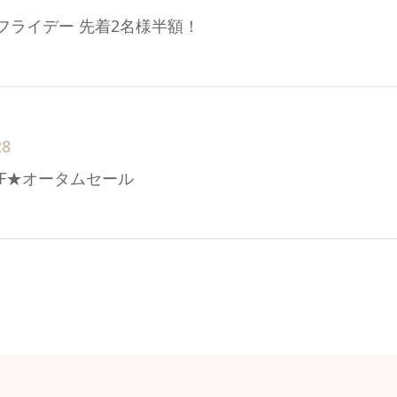
フライデー 先着2名様半額！
28
FF★オータムセール