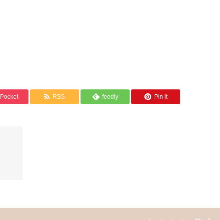
Pocket
RSS
feedly
Pin it