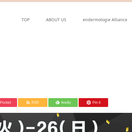
TOP
ABOUT US
endermologie Alliance
Pocket
RSS
feedly
Pin it